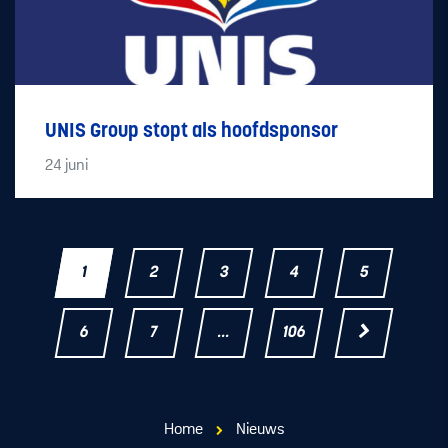
UNIS Group stopt als hoofdsponsor
24
juni
1
2
3
4
5
6
7
...
106
Home
Nieuws