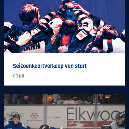
Seizoenkaartverkoop van start
09
juli