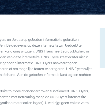
Flyers en de daarop geboden informatie te gebruiken
en. De gegevens op deze internetsite zijn bedoeld ter
nkondiging wijzigen. UNIS Flyers heeft zorgvuldigheid in
n van deze internetsite. UNIS Flyers staat echter niet in
n de geboden informatie. UNIS Flyers aanvaardt geen
eren of om mogelijke fouten te corrigeren. UNIS Flyers wijst
van de hand. Aan de geboden informatie kunt u geen rechten
tsite foutloos of ononderbroken functioneert. UNIS Flyers,
echten met betrekking tot op de UNIS Flyers internetsite
afisch materiaal en logo’s). U verkrijgt geen enkele vorm