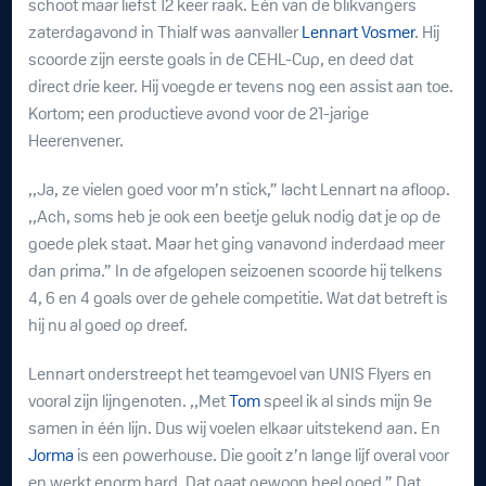
schoot maar liefst 12 keer raak. Eén van de blikvangers
zaterdagavond in Thialf was aanvaller
Lennart Vosmer
. Hij
scoorde zijn eerste goals in de CEHL-Cup, en deed dat
direct drie keer. Hij voegde er tevens nog een assist aan toe.
Kortom; een productieve avond voor de 21-jarige
Heerenvener.
,,Ja, ze vielen goed voor m’n stick,” lacht Lennart na afloop.
,,Ach, soms heb je ook een beetje geluk nodig dat je op de
goede plek staat. Maar het ging vanavond inderdaad meer
dan prima.” In de afgelopen seizoenen scoorde hij telkens
4, 6 en 4 goals over de gehele competitie. Wat dat betreft is
hij nu al goed op dreef.
Lennart onderstreept het teamgevoel van UNIS Flyers en
vooral zijn lijngenoten. ,,Met
Tom
speel ik al sinds mijn 9e
samen in één lijn. Dus wij voelen elkaar uitstekend aan. En
Jorma
is een powerhouse. Die gooit z’n lange lijf overal voor
en werkt enorm hard. Dat gaat gewoon heel goed.” Dat