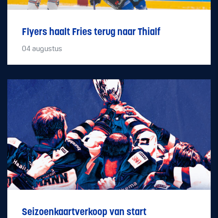
Flyers haalt Fries terug naar Thialf
04
augustus
Seizoenkaartverkoop van start