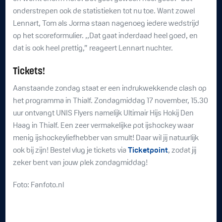
onderstrepen ook de statistieken tot nu toe. Want zowel
Lennart, Tom als Jorma staan nagenoeg iedere wedstrijd
op het scoreformulier. ,,Dat gaat inderdaad heel goed, en
dat is ook heel prettig,” reageert Lennart nuchter.
Tickets!
Aanstaande zondag staat er een indrukwekkende clash op
het programma in Thialf. Zondagmiddag 17 november, 15.30
uur ontvangt UNIS Flyers namelijk Ultimair Hijs Hokij Den
Haag in Thialf. Een zeer vermakelijke pot ijshockey waar
menig ijshockeyliefhebber van smult! Daar wil jij natuurlijk
ook bij zijn! Bestel vlug je tickets via
Ticketpoint
, zodat jij
zeker bent van jouw plek zondagmiddag!
Foto: Fanfoto.nl