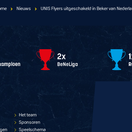
ome
Nieuws
UNIS Flyers uitgeschakeld in Beker van Nederl
Het team
Sponsoren
ngen
Speelschema