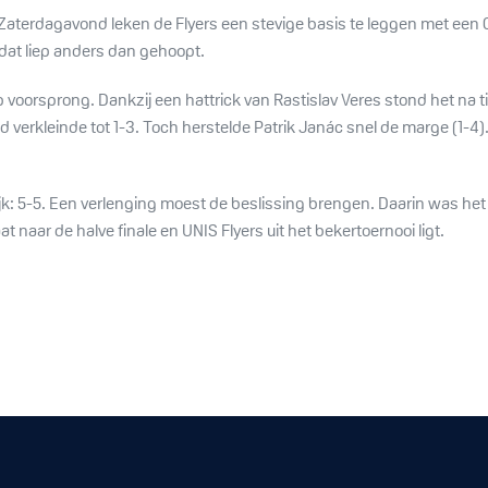
. Zaterdagavond leken de Flyers een stevige basis te leggen met e
dat liep anders dan gehoopt.
voorsprong. Dankzij een hattrick van Rastislav Veres stond het na 
d verkleinde tot 1-3. Toch herstelde Patrik Janác snel de marge (1-
jk: 5-5. Een verlenging moest de beslissing brengen. Daarin was het
aar de halve finale en UNIS Flyers uit het bekertoernooi ligt.