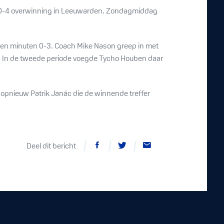
en 0-4 overwinning in Leeuwarden. Zondagmiddag
tien minuten 0-3. Coach Mike Nason greep in met
4). In de tweede periode voegde Tycho Houben daar
 opnieuw Patrik Janác die de winnende treffer
Deel dit bericht