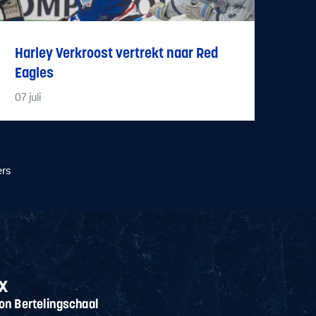
Harley Verkroost vertrekt naar Red
Eagles
07
juli
ers