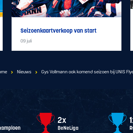
Seizoenkaartverkoop van start
09
juli
ome
Nieuws
Gys Vollmann ook komend seizoen bij UNIS Fly