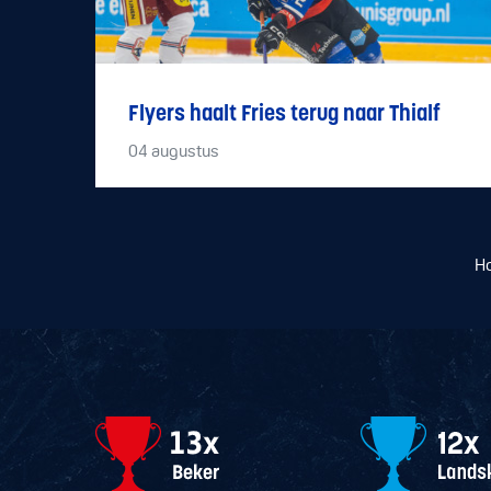
Flyers haalt Fries terug naar Thialf
04
augustus
H