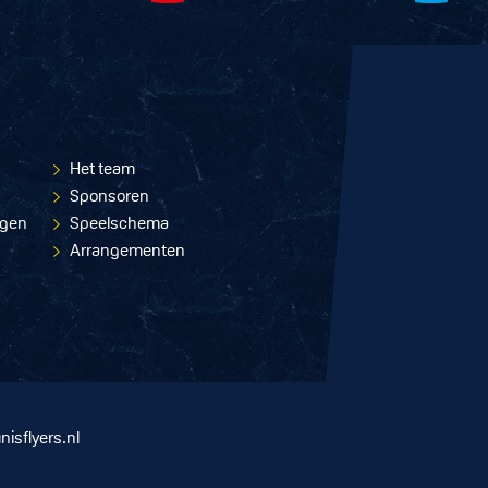
Het team
Sponsoren
ngen
Speelschema
Arrangementen
nisflyers.nl