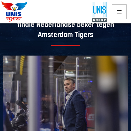
UNIS Flyers maakt zich klaar voor halve
finale Nederlandse beker tegen
Amsterdam Tigers