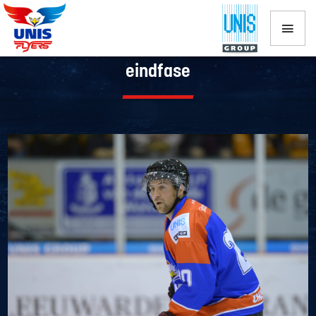
UNIS Flyers kijkt reikhalzend uit naar
eindfase