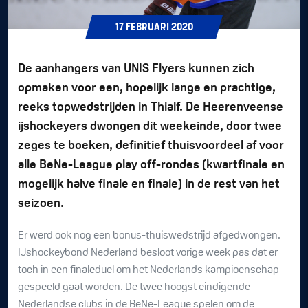
17
FEBRUARI
2020
De aanhangers van UNIS Flyers kunnen zich
opmaken voor een, hopelijk lange en prachtige,
reeks topwedstrijden in Thialf. De Heerenveense
ijshockeyers dwongen dit weekeinde, door twee
zeges te boeken, definitief thuisvoordeel af voor
alle BeNe-League play off-rondes (kwartfinale en
mogelijk halve finale en finale) in de rest van het
seizoen.
Er werd ook nog een bonus-thuiswedstrijd afgedwongen.
IJshockeybond Nederland besloot vorige week pas dat er
toch in een finaleduel om het Nederlands kampioenschap
gespeeld gaat worden. De twee hoogst eindigende
Nederlandse clubs in de BeNe-League spelen om de