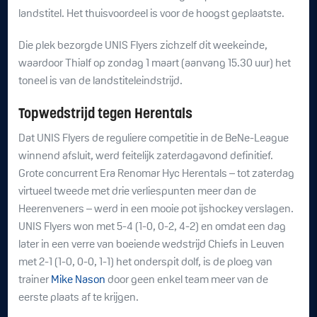
landstitel. Het thuisvoordeel is voor de hoogst geplaatste.
Die plek bezorgde UNIS Flyers zichzelf dit weekeinde,
waardoor Thialf op zondag 1 maart (aanvang 15.30 uur) het
toneel is van de landstiteleindstrijd.
Topwedstrijd tegen Herentals
Dat UNIS Flyers de reguliere competitie in de BeNe-League
winnend afsluit, werd feitelijk zaterdagavond definitief.
Grote concurrent Era Renomar Hyc Herentals – tot zaterdag
virtueel tweede met drie verliespunten meer dan de
Heerenveners – werd in een mooie pot ijshockey verslagen.
UNIS Flyers won met 5-4 (1-0, 0-2, 4-2) en omdat een dag
later in een verre van boeiende wedstrijd Chiefs in Leuven
met 2-1 (1-0, 0-0, 1-1) het onderspit dolf, is de ploeg van
trainer
Mike Nason
door geen enkel team meer van de
eerste plaats af te krijgen.