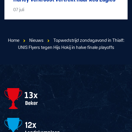
Harley Verkroost vertrekt naar Red Eagles
07
juli
Home
Nieuws
Topwedstrijd zondagavond in Thialf:
UNIS Flyers tegen Hijs Hokij in halve finale playoffs