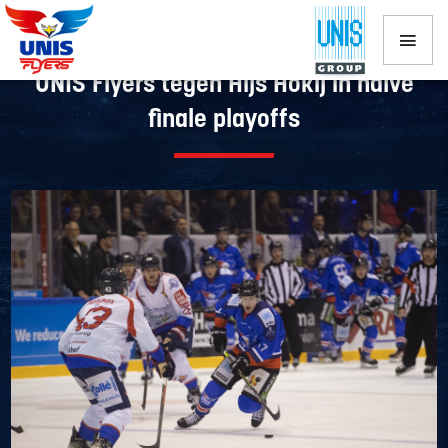
Topwedstrijd zondagavond in Thialf:
UNIS Flyers tegen Hijs Hokij in halve
finale playoffs