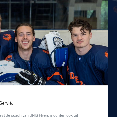
Servië.
st de coach van UNIS Flyers mochten ook vijf