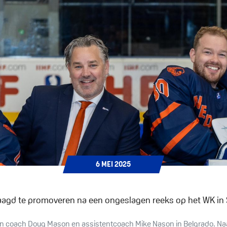
6
MEI
2025
aagd te promoveren na een ongeslagen reeks op het WK in 
n coach Doug Mason en assistentcoach Mike Nason in Belgrado. Naa