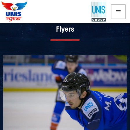
Marc Nijland verlengt contract bij
Flyers