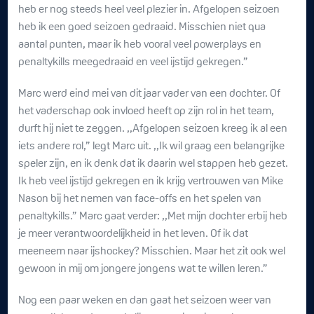
heb er nog steeds heel veel plezier in. Afgelopen seizoen
heb ik een goed seizoen gedraaid. Misschien niet qua
aantal punten, maar ik heb vooral veel powerplays en
penaltykills meegedraaid en veel ijstijd gekregen.”
Marc werd eind mei van dit jaar vader van een dochter. Of
het vaderschap ook invloed heeft op zijn rol in het team,
durft hij niet te zeggen. ,,Afgelopen seizoen kreeg ik al een
iets andere rol,” legt Marc uit. ,,Ik wil graag een belangrijke
speler zijn, en ik denk dat ik daarin wel stappen heb gezet.
Ik heb veel ijstijd gekregen en ik krijg vertrouwen van Mike
Nason bij het nemen van face-offs en het spelen van
penaltykills.” Marc gaat verder: ,,Met mijn dochter erbij heb
je meer verantwoordelijkheid in het leven. Of ik dat
meeneem naar ijshockey? Misschien. Maar het zit ook wel
gewoon in mij om jongere jongens wat te willen leren.”
Nog een paar weken en dan gaat het seizoen weer van