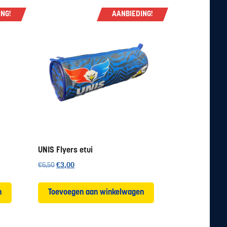
NG!
AANBIEDING!
UNIS Flyers etui
Oorspronkelijke
Huidige
€
6,50
€
3,00
prijs
prijs
was:
is:
n
Toevoegen aan winkelwagen
€6,50.
€3,00.