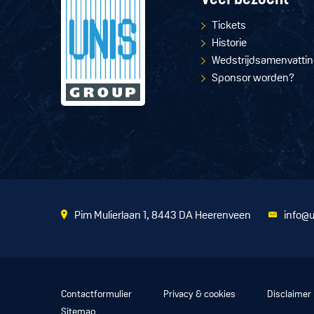
Veel bezocht
Tickets
Historie
Wedstrijdsamenvatti
Sponsor worden?
Pim Mulierlaan 1, 8443 DA Heerenveen
info@u
Contactformulier
Privacy & cookies
Disclaimer
Sitemap