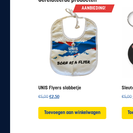
Gerelateerde producten
AANBIEDING!
UNIS Flyers slabbetje
Sleut
Oorspronkelijke
Huidige
€
5,00
€
2,50
€
5,00
prijs
prijs
was:
is:
Toevoegen aan winkelwagen
To
€5,00.
€2,50.