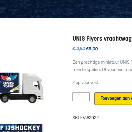
UNIS Flyers vrachtwa
Oorspronkelijke
Huidige
€
12,50
€
5,00
prijs
prijs
Een prachtige miniatuur UNIS 
was:
is:
mee te spelen. Of voor een mooi 
€12,50.
€5,00.
2 op voorraad
UNIS
Toevoegen aan 
Flyers
vrachtwagen
aantal
SKU:
VW2022