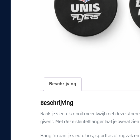
Beschrijving
Beschrijving
Raak je sleutels nooit meer kwijt met deze stoer
given”. Met deze sleutelhanger laat je overal zien 
Hang ’m aan je sleutelbos, sporttas of rugzak en dr