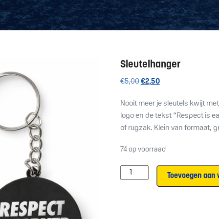
Sleutelhanger
Oorspronkelijke
Huidige
€
5,00
€
2,50
prijs
prijs
Nooit meer je sleutels kwijt me
was:
is:
logo en de tekst “Respect is ea
€5,00.
€2,50.
of rugzak. Klein van formaat, gr
74 op voorraad
Sleutelhanger
Toevoegen aan 
aantal