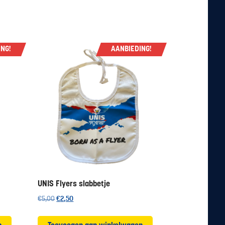
NG!
AANBIEDING!
UNIS Flyers slabbetje
Oorspronkelijke
Huidige
€
5,00
€
2,50
prijs
prijs
was:
is: