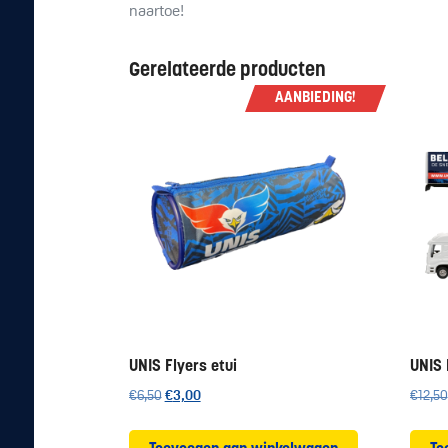
naartoe!
Gerelateerde producten
AANBIEDING!
UNIS Flyers etui
UNIS 
Oorspronkelijke
Huidige
€
6,50
€
3,00
€
12,50
prijs
prijs
was:
is: