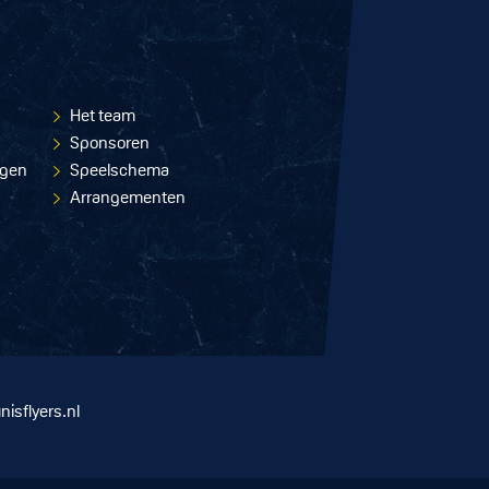
Het team
Sponsoren
ngen
Speelschema
Arrangementen
nisflyers.nl