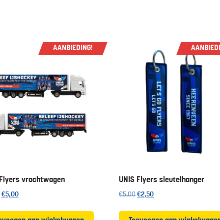
AANBIEDING!
AANBIEDI
Flyers vrachtwagen
UNIS Flyers sleutelhanger
Oorspronkelijke
Huidige
Oorspronkelijke
Huidige
€
5,00
€
5,00
€
2,50
prijs
prijs
prijs
prijs
was:
is:
was:
is: