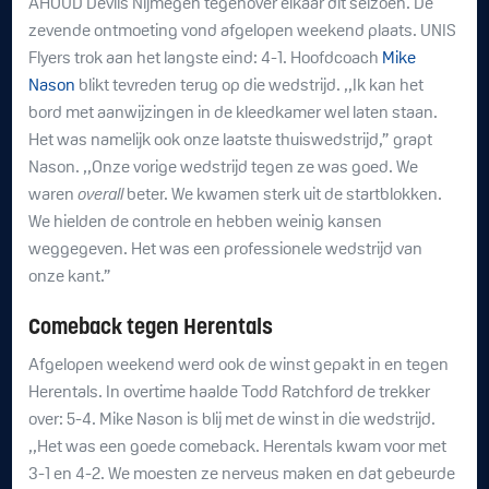
AHOUD Devils Nijmegen tegenover elkaar dit seizoen. De
zevende ontmoeting vond afgelopen weekend plaats. UNIS
Flyers trok aan het langste eind: 4-1. Hoofdcoach
Mike
Nason
blikt tevreden terug op die wedstrijd. ,,Ik kan het
bord met aanwijzingen in de kleedkamer wel laten staan.
Het was namelijk ook onze laatste thuiswedstrijd,” grapt
Nason. ,,Onze vorige wedstrijd tegen ze was goed. We
waren
overall
beter. We kwamen sterk uit de startblokken.
We hielden de controle en hebben weinig kansen
weggegeven. Het was een professionele wedstrijd van
onze kant.”
Comeback tegen Herentals
Afgelopen weekend werd ook de winst gepakt in en tegen
Herentals. In overtime haalde Todd Ratchford de trekker
over: 5-4. Mike Nason is blij met de winst in die wedstrijd.
,,Het was een goede comeback. Herentals kwam voor met
3-1 en 4-2. We moesten ze nerveus maken en dat gebeurde