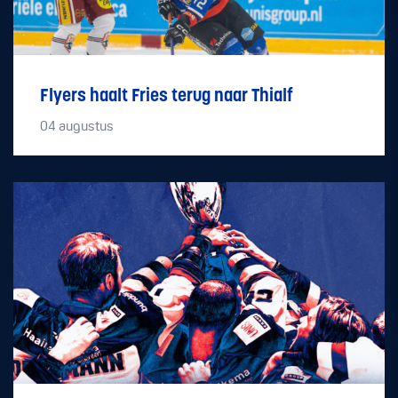
Flyers haalt Fries terug naar Thialf
04
augustus