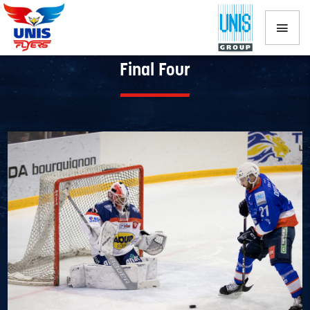
Vooruitblik Mike Nason op halve finale
Final Four