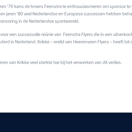
aren ’70 kans de broers Feenstra te enthousiasmeren om sponsor te 
idden jaren ’80 veel Nederlandse en Europese successen hebben behaa
onsoring in de Nederlandse sportwereld.
oor een succesvolle reünie van Feenstra Flyers die in een uitverkoch
derd in Nederland. Krikke – erelid van Heerenveen Flyers – heeft tot o
en van Krikke veel sterkte toe bij het verwerken van dit verlies.