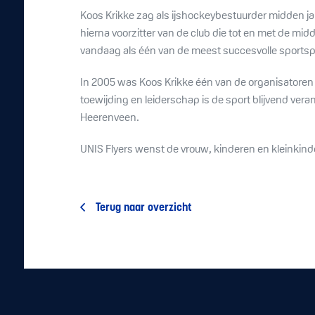
Koos Krikke zag als ijshockeybestuurder midden j
hierna voorzitter van de club die tot en met de m
vandaag als één van de meest succesvolle sportsp
In 2005 was Koos Krikke één van de organisatoren v
toewijding en leiderschap is de sport blijvend veran
Heerenveen.
UNIS Flyers wenst de vrouw, kinderen en kleinkinder
Terug naar overzicht