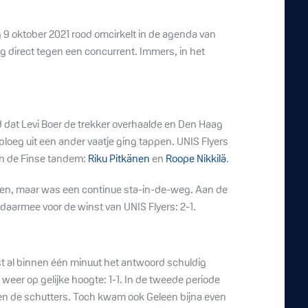
 9 oktober 2021 rood omcirkelt in de agenda van
og direct tegen een concurrent. Immers, in het
 dat Levi Boer de trekker overhaalde en Den Haag
ploeg uit een ander vaatje ging tappen. UNIS Flyers
an de Finse tandem:
Riku Pitkänen
en
Roope Nikkilä
.
en, maar was een continue sta-in-de-weg. Aan de
daarmee voor de winst van UNIS Flyers: 2-1.
 al binnen één minuut het antwoord schuldig
weer op gelijke hoogte: 1-1. In de tweede periode
n de schutters. Toch kwam ook Geleen bijna even