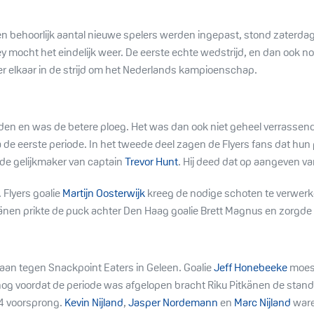
n behoorlijk aantal nieuwe spelers werden ingepast, stond zaterdag
ey mocht het eindelijk weer. De eerste echte wedstrijd, en dan ook n
r elkaar in de strijd om het Nederlands kampioenschap.
den en was de betere ploeg. Het was dan ook niet geheel verrassend
de eerste periode. In het tweede deel zagen de Flyers fans dat hun 
de gelijkmaker van captain
Trevor Hunt
. Hij deed dat op aangeven v
 Flyers goalie
Martijn Oosterwijk
kreeg de nodige schoten te verwerk
känen prikte de puck achter Den Haag goalie Brett Magnus en zorgde 
aan tegen Snackpoint Eaters in Geleen. Goalie
Jeff Honebeeke
moest
 nog voordat de periode was afgelopen bracht Riku Pitkänen de stand 
-4 voorsprong.
Kevin Nijland
,
Jasper Nordemann
en
Marc Nijland
ware