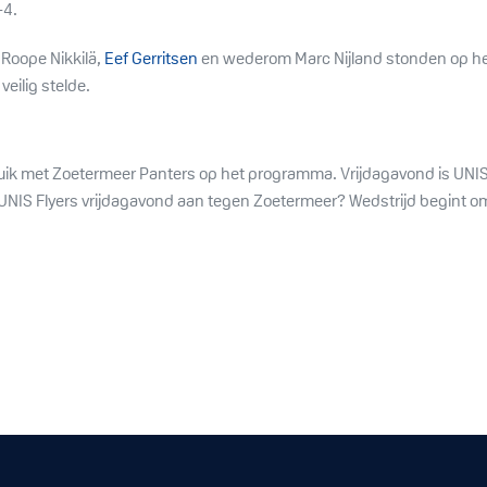
-4.
 Roope Nikkilä,
Eef Gerritsen
en wederom Marc Nijland stonden op het
eilig stelde.
k met Zoetermeer Panters op het programma. Vrijdagavond is UNIS F
UNIS Flyers vrijdagavond aan tegen Zoetermeer? Wedstrijd begint om 