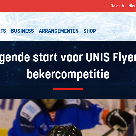
De club
Nie
ETS
BUSINESS
ARRANGEMENTEN
SHOP
egende start voor UNIS Flyer
bekercompetitie