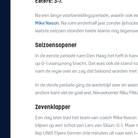
Eaters: 3-7.
Na een lange voorbereidingsperiode, waarin ook ee
Mike Nason
. Na ruim anderhalf jaar zonder ijshock
laatste seizoen stonden beide teams nog tegenove
Seizoensopener
In de eerste periode nam Den Haag het heft in han
op 0-1 voorsprong bracht. Dat was ook de stand na 
nam de regie over en zag dat beloond worden met 
In de derde periode ging de wedstrijd over en weer.
andere kant viel de goal wel. Nieuwkomer Riku Pit
Zevenklapper
Een dag later trad het team van coach Mike Nason 
blijven op een schot van Lars van Sloun: 0-1. Maar
liep UNIS Flyers binnen drie minuten uit naar een 1