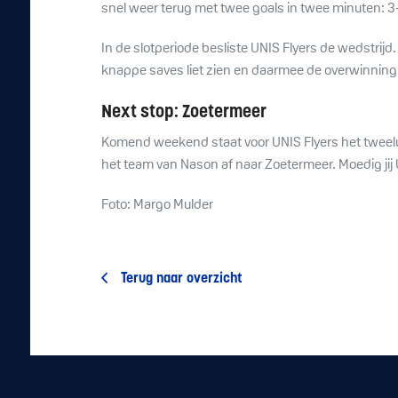
snel weer terug met twee goals in twee minuten: 3
In de slotperiode besliste UNIS Flyers de wedstrijd.
knappe saves liet zien en daarmee de overwinning v
Next stop: Zoetermeer
Komend weekend staat voor UNIS Flyers het tweelui
het team van Nason af naar Zoetermeer. Moedig jij 
Foto: Margo Mulder
Terug naar overzicht