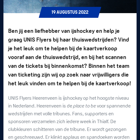
19
AUGUSTUS
2022
Ben jij een liefhebber van ijshockey en help je
graag UNIS Flyers bij haar thuiswedstrijden? Vind
je het leuk om te helpen bij de kaartverkoop
vooraf aan de thuiswedstrijd, en bij het scannen
van de tickets bij binnenkomst? Binnen het team
van ticketing zijn wij op zoek naar vrijwilligers die
het leuk vinden om te helpen bij de kaartverkoop!
UNIS Flyers Heerenveen is ijshockey op het hoogste niveau
in Nederland. Heerenveen is de
place to be
voor spannende
wedstrijden met volle tribunes. Fans, supporters en
sponsoren verzamelen zich iedere week in Thialf. De
clubkleuren schitteren van de tribune. Er wordt gezongen
en geschreeuwd. Er klinkt applaus en spandoeken worden