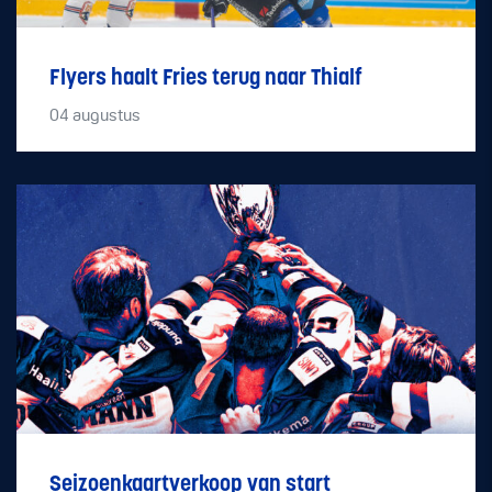
Flyers haalt Fries terug naar Thialf
04
augustus
Seizoenkaartverkoop van start