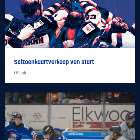
Seizoenkaartverkoop van start
09
juli