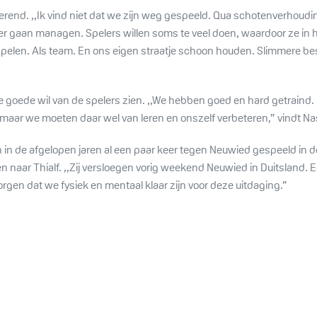
nd. ,,Ik vind niet dat we zijn weg gespeeld. Qua schotenverhouding 
ter gaan managen. Spelers willen soms te veel doen, waardoor ze in 
len. Als team. En ons eigen straatje schoon houden. Slimmere be
de goede wil van de spelers zien. ,,We hebben goed en hard getraind
d, maar we moeten daar wel van leren en onszelf verbeteren,” vindt N
in de afgelopen jaren al een paar keer tegen Neuwied gespeeld in d
naar Thialf. ,,Zij versloegen vorig weekend Neuwied in Duitsland. Een
gen dat we fysiek en mentaal klaar zijn voor deze uitdaging.”