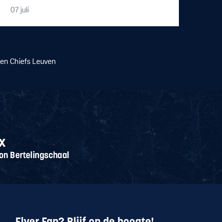
07
juli
gen Chiefs Leuven