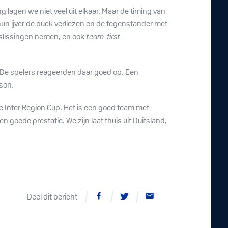
lagen we niet veel uit elkaar. Maar de timing van
hun ijver de puck verliezen en de tegenstander met
slissingen nemen, en ook
team-first
-
. De spelers reageerden daar goed op. Een
ason.
e Inter Region Cup. Het is een goed team met
 goede prestatie. We zijn laat thuis uit Duitsland,
Deel dit bericht