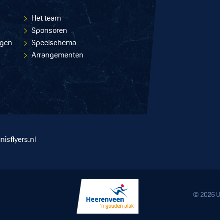
Het team
Sponsoren
ngen
Speelschema
Arrangementen
nisflyers.nl
© 2026 U