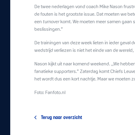
De twee nederlagen vond coach Mike Nason frustrere
de fouten is het grootste issue. Dat moeten we be
een
turnover
komt. We moeten meer samen gaan spe
beslissingen.”
De trainingen van deze week lieten in ieder geval 
wedstrijd verliezen is niet het einde van de werel
Nason kijkt uit naar komend weekend. ,,We hebben 
fanatieke supporters.” Zaterdag komt Chiefs Leuven 
het wordt dus een kort nachtje. Maar we moeten zor
Foto: Fanfoto.nl
Terug naar overzicht