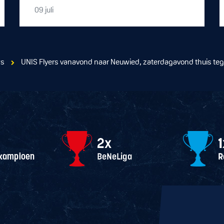
09
juli
ws
UNIS Flyers vanavond naar Neuwied, zaterdagavond thuis te