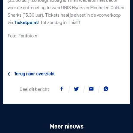
(20.00 uur). Zondagmiddag is Thialf wederom het decor
voor de ontmoeting tussen UNIS Flyers en Mechelen Golden
Sharks (15.30 uur). Tickets haal je alvast in de voorverkoop
via
Ticketpoint
! Tot zondag in Thialf!
Foto: Fanfoto.nl
Terug naar overzicht
Deel dit bericht
Meer nieuws