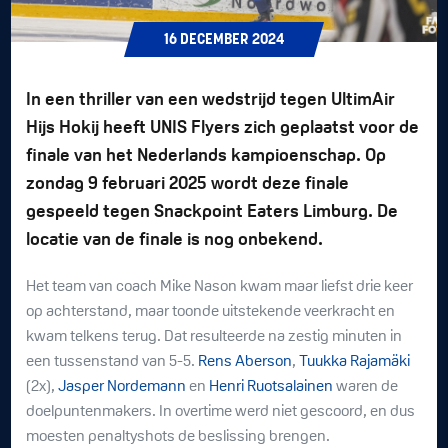
16
DECEMBER
2024
In een thriller van een wedstrijd tegen UltimAir
Hijs Hokij heeft UNIS Flyers zich geplaatst voor de
finale van het Nederlands kampioenschap. Op
zondag 9 februari 2025 wordt deze finale
gespeeld tegen Snackpoint Eaters Limburg. De
locatie van de finale is nog onbekend.
Het team van coach Mike Nason kwam maar liefst drie keer
op achterstand, maar toonde uitstekende veerkracht en
kwam telkens terug. Dat resulteerde na zestig minuten in
een tussenstand van 5-5.
Rens Aberson
,
Tuukka Rajamäki
(2x),
Jasper Nordemann
en
Henri Ruotsalainen
waren de
doelpuntenmakers. In overtime werd niet gescoord, en dus
moesten penaltyshots de beslissing brengen.