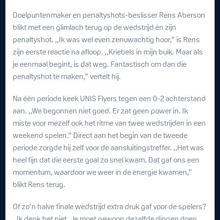
Doelpuntenmaker en penaltyshots-beslisser Rens Aberson
blikt met een glimlach terug op de wedstrijd én zijn
penaltyshot. ,,Ik was wel even zenuwachtig hoor,” is Rens
zijn eerste reactie na afloop. ,,Kriebels in mijn buik. Maar als
je eenmaal begint, is dat weg. Fantastisch om dan die
penaltyshot te maken,” vertelt hij.
Na één periode keek UNIS Flyers tegen een 0-2 achterstand
aan. ,,We begonnen niet goed. Er zat geen power in. Ik
miste voor mezelf ook het ritme van twee wedstrijden in een
weekend spelen.” Direct aan het begin van de tweede
periode zorgde hij zelf voor de aansluitingstreffer. ,,Het was
heel fijn dat die eerste goal zo snel kwam. Dat gaf ons een
momentum, waardoor we weer in de energie kwamen,”
blikt Rens terug.
Of zo’n halve finale wedstrijd extra druk gaf voor de spelers?
,,Ik denk het niet. Je moet gewoon dezelfde dingen doen