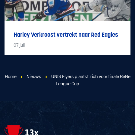
Harley Verkroost vertrekt naar Red Eagles
07
juli
Home
Nieuws
UNIS Flyers plaatst zich voor finale BeNe
League Cup