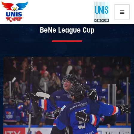
UNIS Flyers plaatst zich voor finale
BeNe League Cup