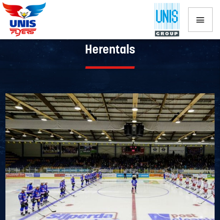
UNIS Flyers laat zege glippen tegen
Herentals