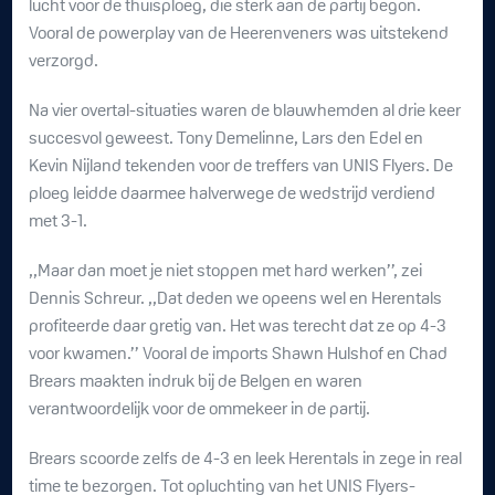
lucht voor de thuisploeg, die sterk aan de partij begon.
Vooral de powerplay van de Heerenveners was uitstekend
verzorgd.
Na vier overtal-situaties waren de blauwhemden al drie keer
succesvol geweest. Tony Demelinne, Lars den Edel en
Kevin Nijland tekenden voor de treffers van UNIS Flyers. De
ploeg leidde daarmee halverwege de wedstrijd verdiend
met 3-1.
,,Maar dan moet je niet stoppen met hard werken’’, zei
Dennis Schreur. ,,Dat deden we opeens wel en Herentals
profiteerde daar gretig van. Het was terecht dat ze op 4-3
voor kwamen.’’ Vooral de imports Shawn Hulshof en Chad
Brears maakten indruk bij de Belgen en waren
verantwoordelijk voor de ommekeer in de partij.
Brears scoorde zelfs de 4-3 en leek Herentals in zege in real
time te bezorgen. Tot opluchting van het UNIS Flyers-