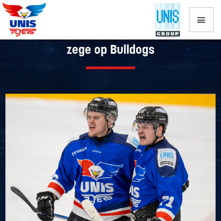
UNIS Flyers door na halve finale na
zege op Bulldogs