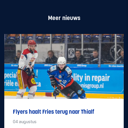
Meer nieuws
Flyers haalt Fries terug naar Thialf
04
augustus