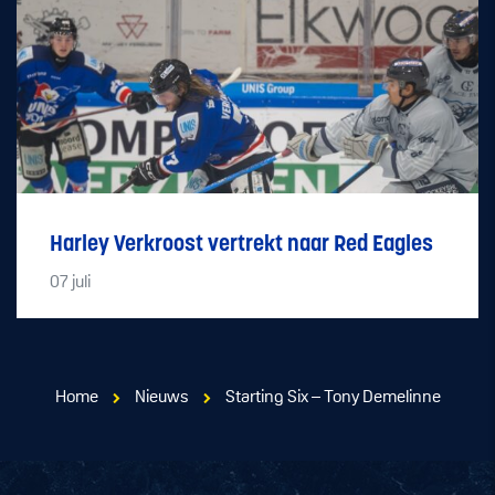
Harley Verkroost vertrekt naar Red Eagles
07
juli
Home
Nieuws
Starting Six – Tony Demelinne