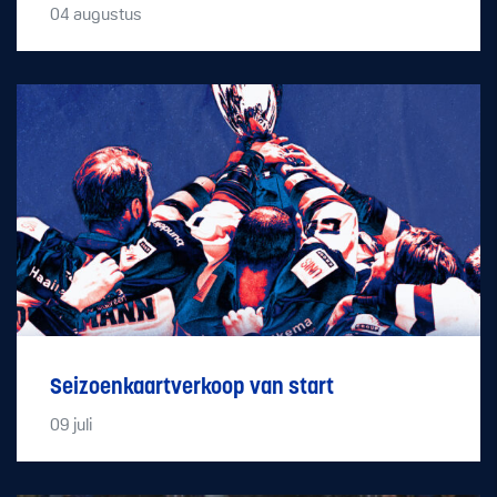
04
augustus
Seizoenkaartverkoop van start
09
juli