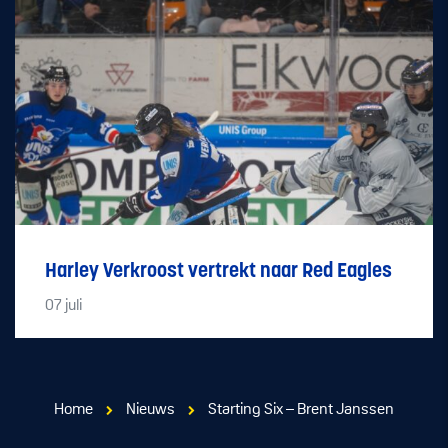
Harley Verkroost vertrekt naar Red Eagles
07
juli
Home
Nieuws
Starting Six – Brent Janssen