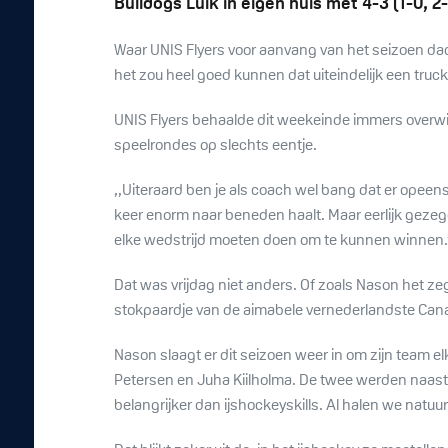
Bulldogs Luik in eigen huis met 4-3 (1-0, 2
Waar UNIS Flyers voor aanvang van het seizoen d
het zou heel goed kunnen dat uiteindelijk een truck
UNIS Flyers behaalde dit weekeinde immers overwin
speelrondes op slechts eentje.
,,Uiteraard ben je als coach wel bang dat er opeen
keer enorm naar beneden haalt. Maar eerlijk gezeg
elke wedstrijd moeten doen om te kunnen winnen.’
Dat was vrijdag niet anders. Of zoals Nason het ze
stokpaardje van de aimabele vernederlandste Can
Nason slaagt er dit seizoen weer in om zijn team el
Petersen en Juha Kiilholma. De twee werden naast i
belangrijker dan ijshockeyskills. Al halen we natu