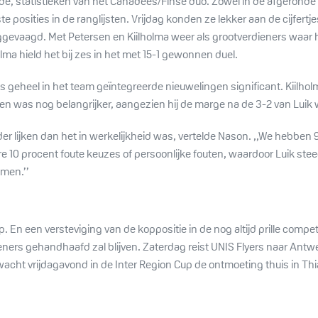
lende, statistieken van het Canadees/Finse duo. Zowel in de afgeronde
 posities in de ranglijsten.
Vrijdag konden ze lekker aan de cijfert
ggevaagd. Met Petersen en Kiilholma weer als grootverdieners waar
olma hield het bij zes in het met 15-1 gewonnen duel.
 geheel in het team geïntegreerde nieuwelingen significant. Kiilholm
en was nog belangrijker, aangezien hij de marge na de 3-2 van Luik 
 lijken dan het in werkelijkheid was, vertelde Nason. ,,We hebben 
10 procent foute keuzes of persoonlijke fouten, waardoor Luik ste
omen.’’
p. En een versteviging van de koppositie in de nog altijd prille comp
eners gehandhaafd zal blijven.
Zaterdag reist UNIS Flyers naar Ant
ht vrijdagavond in de Inter Region Cup de ontmoeting thuis in Thi