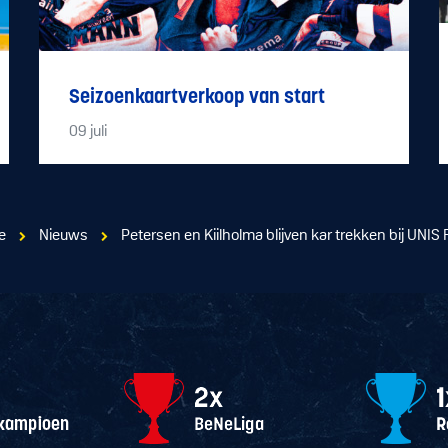
Seizoenkaartverkoop van start
09
juli
e
Nieuws
Petersen en Kiilholma blijven kar trekken bij UNIS 