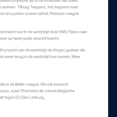
 bekercompetitie als in de inmiddels vier duels
jes werken. Tilburg Trappers, het dappere maar
 het om punten scoren betrof. Petersen voegde
a bracht rust in de wedstrijd door UNIS Flyers naar
weer op twee goals verschil bracht.
90 procent van de wedstrijd de dingen gedaan die
eds weer terug in de wedstrijd kon komen. Maar
etitie in de BeNe-League. Die ook komend
werpen, waar Phantoms als minste Belgische
alf tegen EG Diez Limburg.