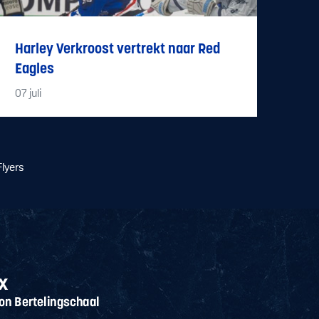
Harley Verkroost vertrekt naar Red
Eagles
07
juli
Flyers