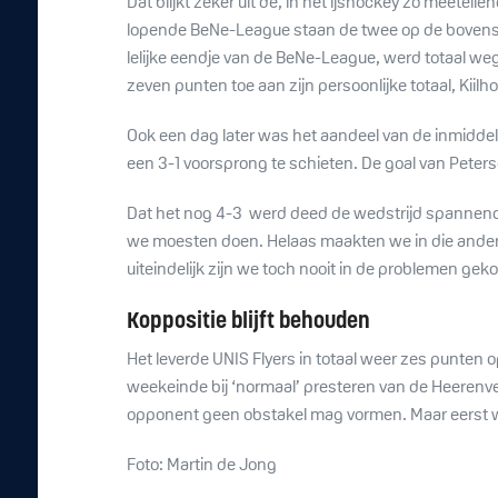
Dat blijkt zeker uit de, in het ijshockey zo meetel
lopende BeNe-League staan de twee op de bovenste
lelijke eendje van de BeNe-League, werd totaal we
zeven punten toe aan zijn persoonlijke totaal, Kiilh
Ook een dag later was het aandeel van de inmiddels
een 3-1 voorsprong te schieten. De goal van Peters
Dat het nog 4-3 werd deed de wedstrijd spannender
we moesten doen. Helaas maakten we in die andere 
uiteindelijk zijn we toch nooit in de problemen gek
Koppositie blijft behouden
Het leverde UNIS Flyers in totaal weer zes punten o
weekeinde bij ‘normaal’ presteren van de Heerenv
opponent geen obstakel mag vormen. Maar eerst wac
Foto: Martin de Jong