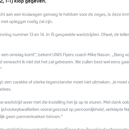
-2, 1-1) klop gegeven.
acht aan een kruiwagen genoeg te hebben voor de zeges, is deze i
 met oplegger nodig zal zijn.
ning nummer 13 en 14. In 15 gespeelde wedstrijden. Ofwel, de telle
s een omslag komt’’, bekent UNIS Flyers coach Mike Nason. ,,Bang vo
d verwacht ik niet dat het zal gebeuren. We zullen best wel eens ga
’
gt: een zwakke of sterke tegenstander moet niet uitmaken. Je moet do
adees.
ke wedstrijd weer met die instelling het ijs op te sturen. Met dank o
jshockeykwaliteiten vooral gescout op persoonlijkheid, verklapte N
urlijk geen pannenkoeken binnen.’’