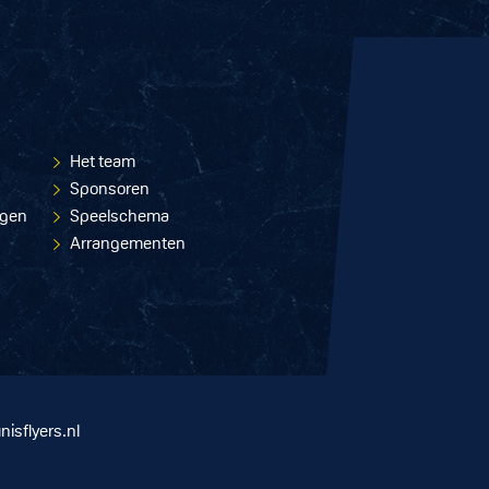
Het team
Sponsoren
ngen
Speelschema
Arrangementen
nisflyers.nl