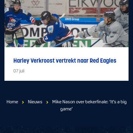
Harley Verkroost vertrekt naar Red Eagles
07
juli
Home
Nieuws
Mike Nason over bekerfinale: ‘It’s a big
game’