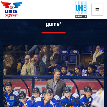
Mike Nason over bekerfinale: ‘It’s a big
game’