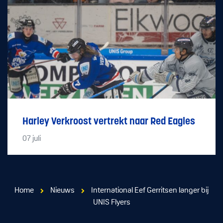
Harley Verkroost vertrekt naar Red Eagles
07
juli
Home
Nieuws
International Eef Gerritsen langer bij
UNIS Flyers