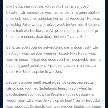
Ook het spelen voor een volgepakt Thialf is Eef goed
bevallen. ,,In corona-tijd was het minder. Er is geen publiek,
maar ook naast het ijshockey kon je niet veel doen. Het was
geweldig dat er weer publiek bij wedstrijden mocht komen.
Dat is toch wel het leukste. Als je dan op het ijs staat, en je
hoort die mensen, daar doe je het voor,” vertelt Eef.
Eef is tevreden over de ontwikkeling die hij doormaakt. ,,In
het begin was het even wennen. Coach Mike Nason was
voor mij nieuw. Ik had nog nooit voor hem gespeeld, maar hij
heeft mij goed geholpen. Ik probeer gewoon mijn best te
doen. Een betere speler te worden.”
Dat Eef stappen heeft gezet als ijshockeyer, bewees zijn
uitnodiging voor het Nederlands team. In april werd hij
geselecteerd voor het WK in Kroatië en speelde daar vier
wedstrijden. ,,Dat was de kers op de taart,” vertelt Eef. ,,Dat
was heel gaaf. De eerste keer was wel een beetje spannend