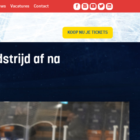
uws
Vacatures
Contact
KOOP NU JE TICKETS
strijd af na