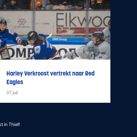
Harley Verkroost vertrekt naar Red
Eagles
07
juli
 in Thialf