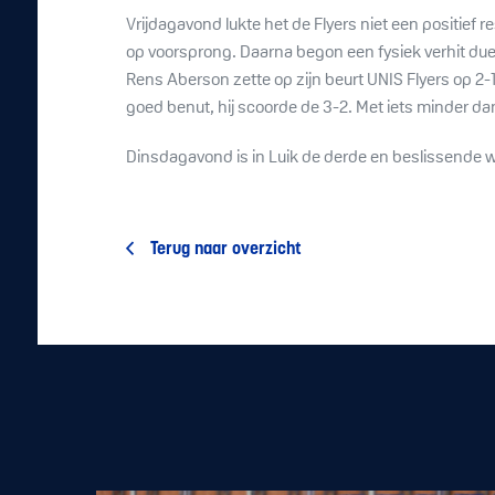
Vrijdagavond lukte het de Flyers niet een positief 
op voorsprong. Daarna begon een fysiek verhit due
Rens Aberson zette op zijn beurt UNIS Flyers op 2-
goed benut, hij scoorde de 3-2. Met iets minder d
Dinsdagavond is in Luik de derde en beslissende w
Terug naar overzicht