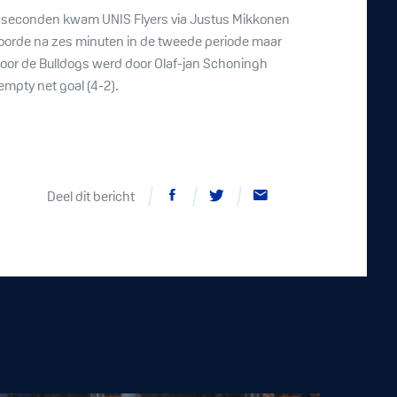
rtien seconden kwam UNIS Flyers via Justus Mikkonen
scoorde na zes minuten in de tweede periode maar
 voor de Bulldogs werd door Olaf-jan Schoningh
mpty net goal (4-2).
Deel dit bericht