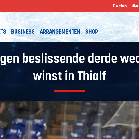
De club
Nie
ETS
BUSINESS
ARRANGEMENTEN
SHOP
gen beslissende derde wed
winst in Thialf