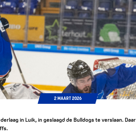
2
MAART
2026
erlaag in Luik, in geslaagd de Bulldogs te verslaan. Daa
ffs.