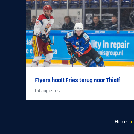
Flyers haalt Fries terug naar Thialf
04
augustus
Home