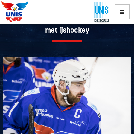
Flyers-captain Tony Demelinne stopt
met ijshockey