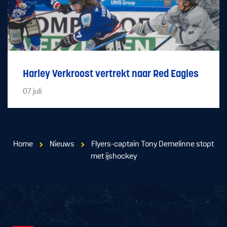
Harley Verkroost vertrekt naar Red Eagles
07
juli
Home
Nieuws
Flyers-captain Tony Demelinne stopt
met ijshockey