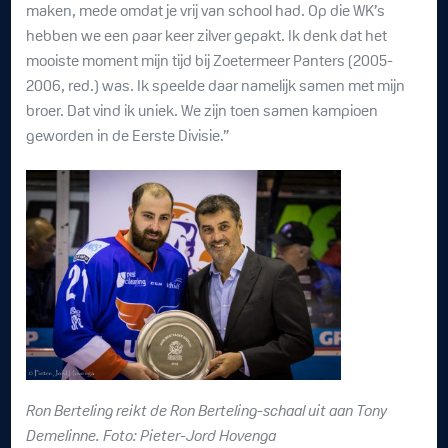
maken, mede omdat je vrij van school had. Op die WK’s
hebben we een paar keer zilver gepakt. Ik denk dat het
mooiste moment mijn tijd bij Zoetermeer Panters (2005-
2006, red.) was. Ik speelde daar namelijk samen met mijn
broer. Dat vind ik uniek. We zijn toen samen kampioen
geworden in de Eerste Divisie.”
Ron Berteling reikt de Ron Berteling-schaal uit aan Tony
Demelinne. Foto: Pieter-Jord Hovenga