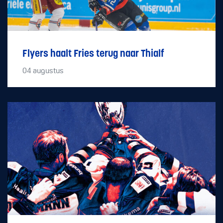
Flyers haalt Fries terug naar Thialf
04
augustus