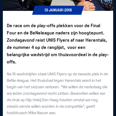
13
JANUARI
2018
De race om de play-offs plekken voor de Final
Four en de BeNeleague naders zijn hoogtepunt.
Zondagavond reist UNIS Flyers af naar Herentals,
de nummer 4 op de ranglijst, voor een
belangrijke wedstrijd om thuisvoordeel in de play-
offs.
Na 16 wedstrijden staat UNIS Flyers op de tweede plek in de
BeNe-league. Het thuisduel tegen Herentals werd in het
begin van het seizoen verloren. “We willen de nederlaag die
we leden zondagavond recht zetten. Bovendien willen we
de druk op Hijs Hokij Den Haag houden omdat we nog
steeds eerste willen worden in de competitie”, geeft
hoofdcoach Mike Nason aan.