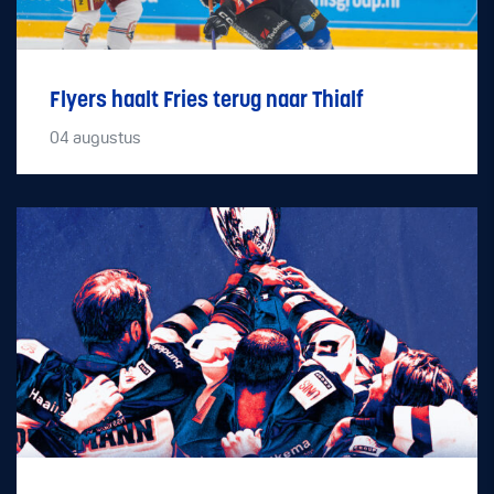
Flyers haalt Fries terug naar Thialf
04
augustus