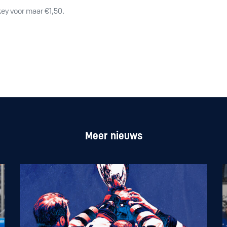
ckey voor maar €1,50.
Meer nieuws