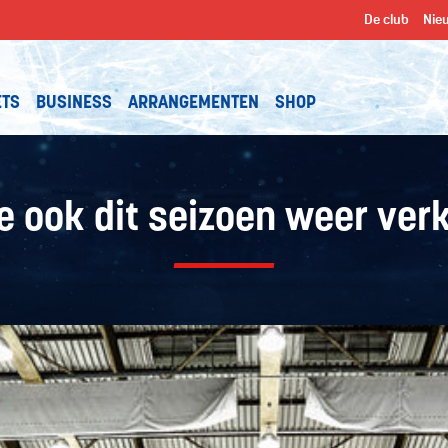
De club
Nie
ETS
BUSINESS
ARRANGEMENTEN
SHOP
je ook dit seizoen weer ver