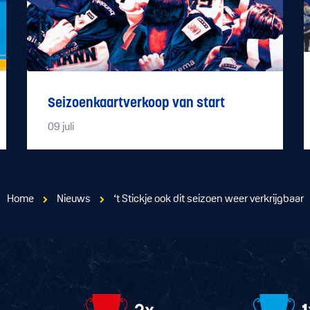
Seizoenkaartverkoop van start
09
juli
Home
Nieuws
‘t Stickje ook dit seizoen weer verkrijgbaar