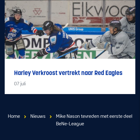
Harley Verkroost vertrekt naar Red Eagles
07
juli
Home
Nieuws
Mike Nason tevreden met eerste deel
BeNe-League