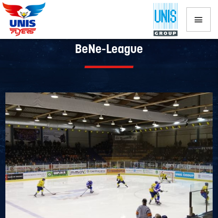
Mike Nason tevreden met eerste deel
BeNe-League