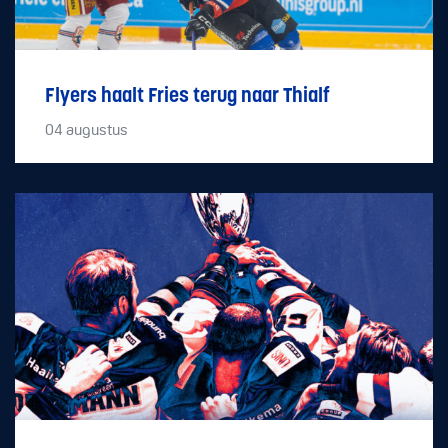
Flyers haalt Fries terug naar Thialf
04
augustus