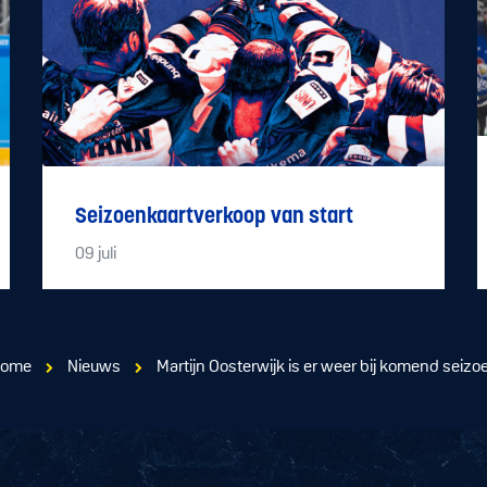
Seizoenkaartverkoop van start
09
juli
ome
Nieuws
Martijn Oosterwijk is er weer bij komend seizo