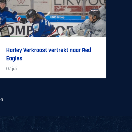
Harley Verkroost vertrekt naar Red
Eagles
07
juli
en