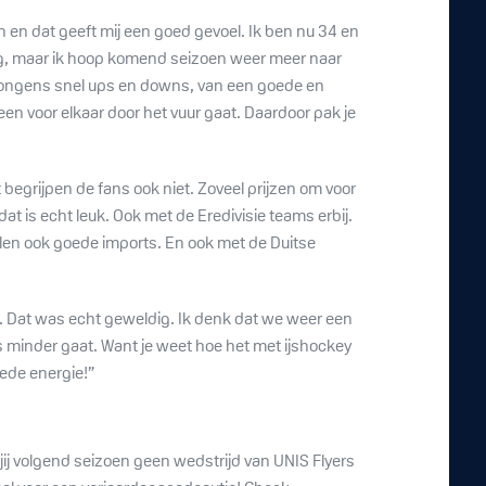
yen en dat geeft mij een goed gevoel. Ik ben nu 34 en
zig, maar ik hoop komend seizoen weer meer naar
e jongens snel ups en downs, van een goede en
en voor elkaar door het vuur gaat. Daardoor pak je
 begrijpen de fans ook niet. Zoveel prijzen om voor
at is echt leuk. Ook met de Eredivisie teams erbij.
len ook goede imports. En ook met de Duitse
n. Dat was echt geweldig. Ik denk dat we weer een
s minder gaat. Want je weet hoe het met ijshockey
ede energie!”
jij volgend seizoen geen wedstrijd van UNIS Flyers