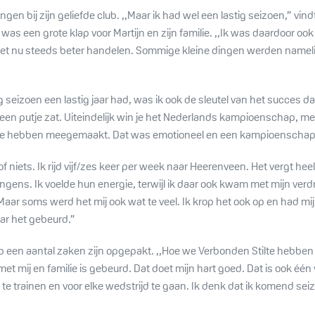
en bij zijn geliefde club. ,,Maar ik had wel een lastig seizoen,” vindt
 een grote klap voor Martijn en zijn familie. ,,Ik was daardoor ook n
et nu steeds beter handelen. Sommige kleine dingen werden namelijk 
ig seizoen een lastig jaar had, was ik ook de sleutel van het succes
n een putje zat. Uiteindelijk win je het Nederlands kampioenschap, me
dige hebben meegemaakt. Dat was emotioneel en een kampioenschap 
s of niets. Ik rijd vijf/zes keer per week naar Heerenveen. Het vergt he
ngens. Ik voelde hun energie, terwijl ik daar ook kwam met mijn verd
Maar soms werd het mij ook wat te veel. Ik krop het ook op en had mij
ar het gebeurd.”
club een aantal zaken zijn opgepakt. ,,Hoe we Verbonden Stilte hebben
 mij en familie is gebeurd. Dat doet mijn hart goed. Dat is ook één v
te trainen en voor elke wedstrijd te gaan. Ik denk dat ik komend seiz