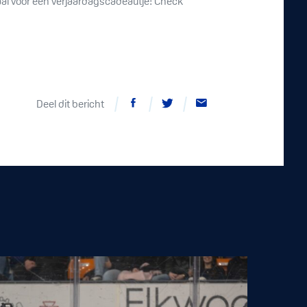
al voor een verjaardagscadeautje! Check
Deel dit bericht