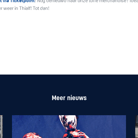
 via Ticketpoint
! Nog benieuwd naar onze toffe merchandise? Idea
 weer in Thialf! Tot dan!
Meer nieuws