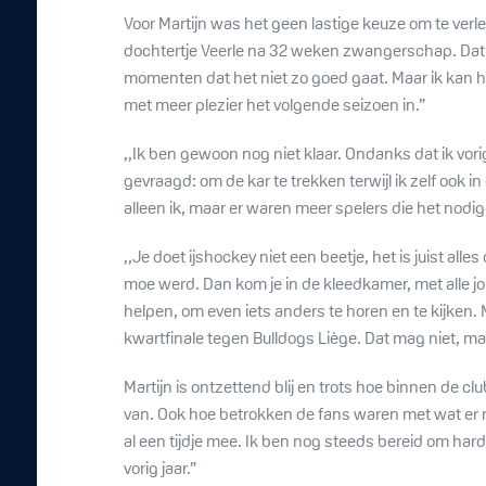
Voor Martijn was het geen lastige keuze om te verleng
dochtertje Veerle na 32 weken zwangerschap. Dat was
momenten dat het niet zo goed gaat. Maar ik kan h
met meer plezier het volgende seizoen in.”
,,Ik ben gewoon nog niet klaar. Ondanks dat ik vor
gevraagd: om de kar te trekken terwijl ik zelf ook i
alleen ik, maar er waren meer spelers die het no
,,Je doet ijshockey niet een beetje, het is juist alle
moe werd. Dan kom je in de kleedkamer, met alle jo
helpen, om even iets anders te horen en te kijken. 
kwartfinale tegen Bulldogs Liège. Dat mag niet, ma
Martijn is ontzettend blij en trots hoe binnen de 
van. Ook hoe betrokken de fans waren met wat er met
al een tijdje mee. Ik ben nog steeds bereid om hard 
vorig jaar.”