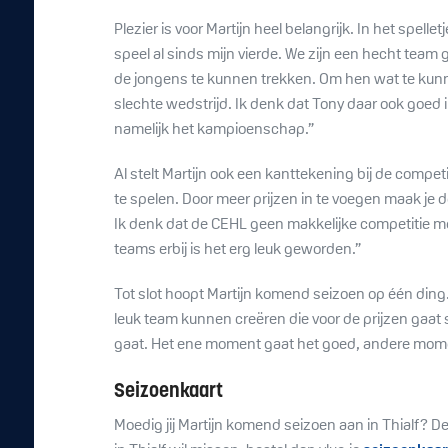
Plezier is voor Martijn heel belangrijk. In het spell
speel al sinds mijn vierde. We zijn een hecht tea
de jongens te kunnen trekken. Om hen wat te kunn
slechte wedstrijd. Ik denk dat Tony daar ook goed 
namelijk het kampioenschap.”
Al stelt Martijn ook een kanttekening bij de compet
te spelen. Door meer prijzen in te voegen maak je de
Ik denk dat de CEHL geen makkelijke competitie me
teams erbij is het erg leuk geworden.”
Tot slot hoopt Martijn komend seizoen op één ding.
leuk team kunnen creëren die voor de prijzen gaat 
gaat. Het ene moment gaat het goed, andere momen
Seizoenkaart
Moedig jij Martijn komend seizoen aan in Thialf? D