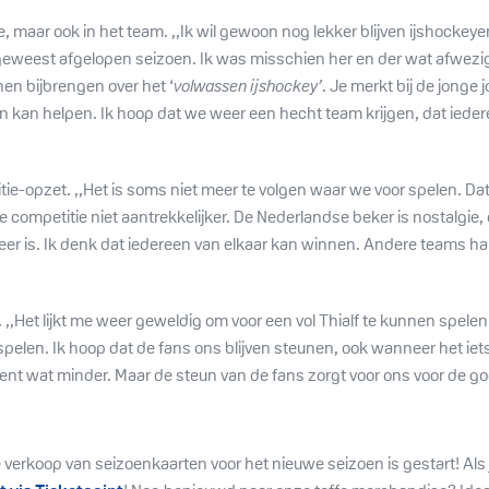
etje, maar ook in het team. ,,Ik wil gewoon nog lekker blijven ijshocke
m geweest afgelopen seizoen. Ik was misschien her en der wat afwe
en bijbrengen over het ‘
volwassen ijshockey’
. Je merkt bij de jong
in kan helpen. Ik hoop dat we weer een hecht team krijgen, dat iedere
itie-opzet. ,,Het is soms niet meer te volgen waar we voor spelen. Dat
 competitie niet aantrekkelijker. De Nederlandse beker is nostalgie, d
er is. Ik denk dat iedereen van elkaar kan winnen. Andere teams ha
 ,,Het lijkt me weer geweldig om voor een vol Thialf te kunnen spele
spelen. Ik hoop dat de fans ons blijven steunen, ook wanneer het iet
t wat minder. Maar de steun van de fans zorgt voor ons voor de go
e verkoop van seizoenkaarten voor het nieuwe seizoen is gestart! Als 