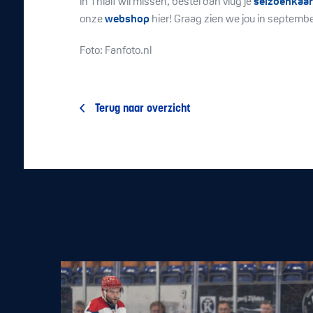
in Thialf wil missen, bestel dan vlug je
seizoenkaart
onze
webshop
hier! Graag zien we jou in september
Foto: Fanfoto.nl
Terug naar overzicht