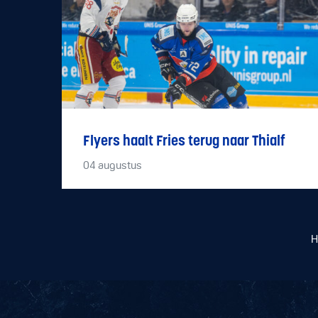
Flyers haalt Fries terug naar Thialf
04
augustus
H